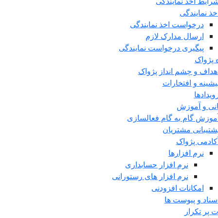
رایط اخذ نمایندگی
خذ نمایندگی
درخواست اخذ نمایندگی
ارسال مدارک لازم
پیگیری درخواست نمایندگی
ه پژواک
هداف و چشم انداز پژواک
یشینه و افتخارات
ویدادها
انی و آموزش
موزش گام به گام فعالسازی
شتیبانی مشتریان
کادمی پژواک
نرم افزارها
نرم افزار حسابداری
نرم افزار های رستورانی
امکانات افزودنی
سناد و پیوست ها
ت پر تکرار