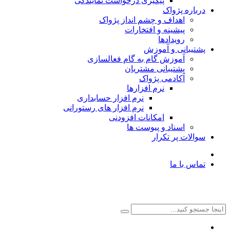
پیگیری درخواست نمایندگی
درباره پژواک
اهداف و چشم انداز پژواک
پیشینه و افتخارات
رویدادها
پشتیبانی و آموزش
آموزش گام به گام فعالسازی
پشتیبانی مشتریان
آکادمی پژواک
نرم افزارها
نرم افزار حسابداری
نرم افزار های رستورانی
امکانات افزودنی
اسناد و پیوست ها
سوالات پر تکرار
تماس با ما