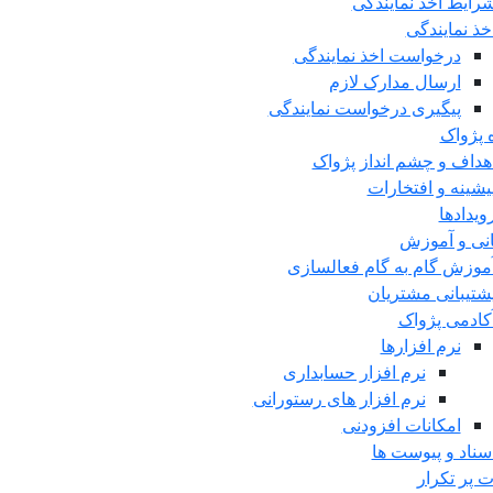
رایط اخذ نمایندگی
خذ نمایندگی
درخواست اخذ نمایندگی
ارسال مدارک لازم
پیگیری درخواست نمایندگی
ه پژواک
هداف و چشم انداز پژواک
یشینه و افتخارات
ویدادها
انی و آموزش
موزش گام به گام فعالسازی
شتیبانی مشتریان
کادمی پژواک
نرم افزارها
نرم افزار حسابداری
نرم افزار های رستورانی
امکانات افزودنی
سناد و پیوست ها
ت پر تکرار