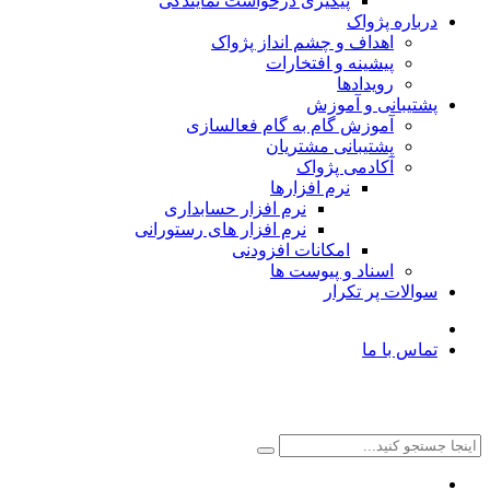
پیگیری درخواست نمایندگی
درباره پژواک
اهداف و چشم انداز پژواک
پیشینه و افتخارات
رویدادها
پشتیبانی و آموزش
آموزش گام به گام فعالسازی
پشتیبانی مشتریان
آکادمی پژواک
نرم افزارها
نرم افزار حسابداری
نرم افزار های رستورانی
امکانات افزودنی
اسناد و پیوست ها
سوالات پر تکرار
تماس با ما