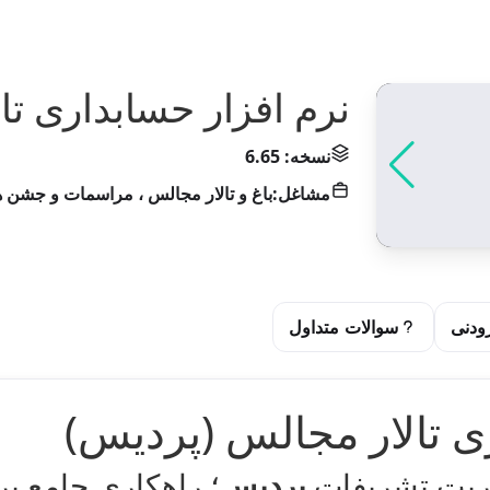
نرم افزار حسابداری تا
نسخه: 6.65
مشاغل:
باغ و تالار مجالس ، مراسمات و جشن ه
ودنی
سوالات متداول
ی تالار مجالس (پردیس)
یریت تشریفات
پردیس
؛ راهکاری جامع ب