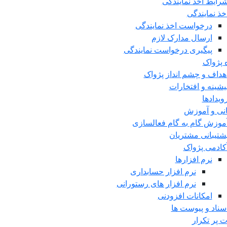
رایط اخذ نمایندگی
خذ نمایندگی
درخواست اخذ نمایندگی
ارسال مدارک لازم
پیگیری درخواست نمایندگی
ه پژواک
هداف و چشم انداز پژواک
یشینه و افتخارات
ویدادها
انی و آموزش
موزش گام به گام فعالسازی
شتیبانی مشتریان
کادمی پژواک
نرم افزارها
نرم افزار حسابداری
نرم افزار های رستورانی
امکانات افزودنی
سناد و پیوست ها
ت پر تکرار