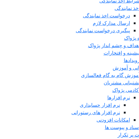
رایط اخذ نمایندگی
خذ نمایندگی
درخواست اخذ نمایندگی
ارسال مدارک لازم
پیگیری درخواست نمایندگی
ه پژواک
هداف و چشم انداز پژواک
یشینه و افتخارات
ویدادها
انی و آموزش
موزش گام به گام فعالسازی
شتیبانی مشتریان
کادمی پژواک
نرم افزارها
نرم افزار حسابداری
نرم افزار های رستورانی
امکانات افزودنی
سناد و پیوست ها
ت پر تکرار