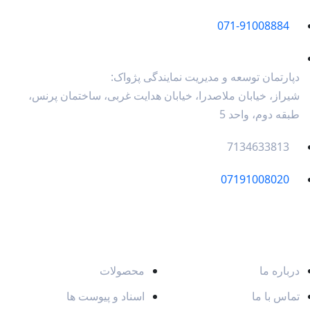
071-91008884
دپارتمان توسعه و مدیریت نمایندگی پژواک:
شیراز، خیابان ملاصدرا، خیابان هدایت غربی، ساختمان پرنس،
طبقه دوم، واحد 5
7134633813
07191008020
بخش های سایت
محصولات و خدمات
درباره ما
محصولات
تماس با ما
اسناد و پیوست ها