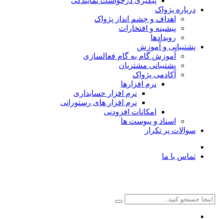
پیگیری درخواست نمایندگی
درباره پژواک
اهداف و چشم انداز پژواک
پیشینه و افتخارات
رویدادها
پشتیبانی و آموزش
آموزش گام به گام فعالسازی
پشتیبانی مشتریان
آکادمی پژواک
نرم افزارها
نرم افزار حسابداری
نرم افزار های رستورانی
امکانات افزودنی
اسناد و پیوست ها
سوالات پر تکرار
تماس با ما