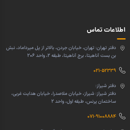
اطلاعات تماس
دفتر تهران: تهران، خیابان جردن، بالاتر از پل میرداماد، نبش
بن بست آناهیتا، برج آناهیتا، طبقه 2، واحد 206
021-52339
دفتر شیراز:
دفتر شیراز: شیراز، خیابان ملاصدرا، خیابان هدایت غربی،
ساختمان پرنس، طبقه اول، واحد 2
071-91008884