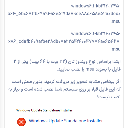
windows6.1-kb3140245-
x64_5b067ffb69a94a6e5f9da89ce88c658e52a0dec0
.msu
windows6.1-kb3140245-
x86_cdafb409afbe28db07e2254f40047774a0654f18.
msu
ابتدا براساس نوع ویندوز تان (32 بیت یا 64 بیت) یکی از 2
فایل با پسوند msu را نصب نمایید.
اگر پیغامی مشابه تصویر زیر دریافت کردید، بدین معنی است
که این فایل قبلا بر روی سیستم شما نصب شده است و نیاز به
نصب نیست!